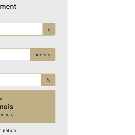
ement
€
années
%
és
mois
ances)
mulation