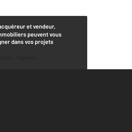
acquéreur et vendeur,
mmobiliers peuvent vous
er dans vos projets
ntacter l'agence
der une estimation