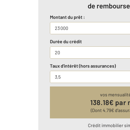
de rembours
Montant du prêt :
Durée du crédit
Taux d'intérêt (hors assurances)
vos mensualit
138.18
€ par 
(Dont
4.79
€ d’assur
Crédit immobilier si