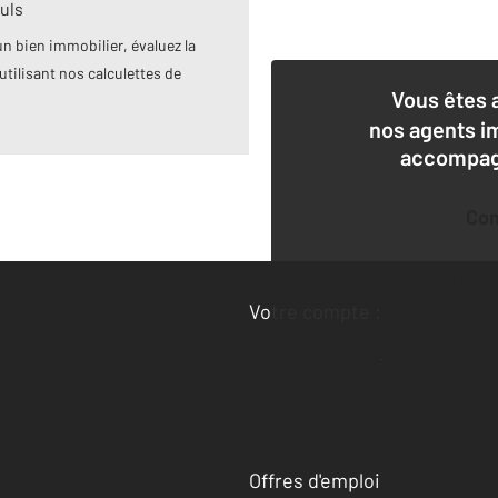
uls
n bien immobilier, évaluez la
utilisant nos calculettes de
Vous êtes 
nos agents i
accompagn
Co
Deman
Votre compte :
Accéder à mon compte
Offres d'emploi