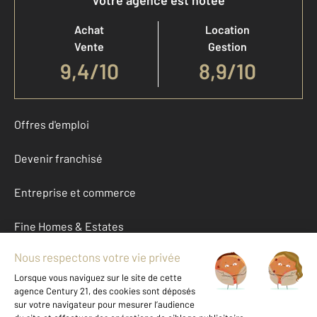
Votre agence est notée
Achat
Location
Vente
Gestion
9,4
/
10
8,9/10
Offres d'emploi
Devenir franchisé
Entreprise et commerce
Fine Homes & Estates
À propos
International