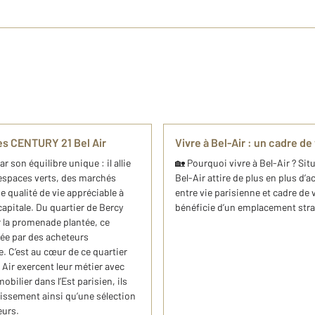
es CENTURY 21 Bel Air
Vivre à Bel-Air : un cadre de
 son équilibre unique : il allie
🏡 Pourquoi vivre à Bel-Air ? Sit
espaces verts, des marchés
Bel-Air attire de plus en plus d
ne qualité de vie appréciable à
entre vie parisienne et cadre de v
apitale. Du quartier de Bercy
bénéficie d’un emplacement strat
 la promenade plantée, ce
ée par des acheteurs
e. C’est au cœur de ce quartier
Air exercent leur métier avec
bilier dans l’Est parisien, ils
issement ainsi qu’une sélection
eurs.