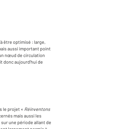
à être optimisé : large,
mais aussi important point
, un nœud de circulation
git donc aujourd’hui de
 le projet «
Réinventons
cernés mais aussi les
 sur une période allant de
s ont largement permis à