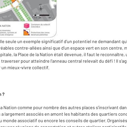
lle seule un exemple significatif d’un potentiel ne demandant qu’
réables contre-allées ainsi que d’un espace vert en son centre, 
apitale, la Place de la Nation était devenue, il faut le reconnaître
raverser pour atteindre l’anneau central relevait du défi ! Il s’a
 un mieux-vivre collectif.
n ?
a Nation comme pour nombre des autres places s’inscrivant dans
ris a largement associés en amont les habitants des quartiers con
 monde associatif ou encore les conseils de quartier. Organisés
breuses réunions de concertation et autres ateliers participatif