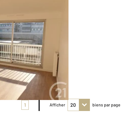
1
Afficher
biens par page