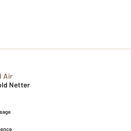
l Air
old Netter
ssage
agence