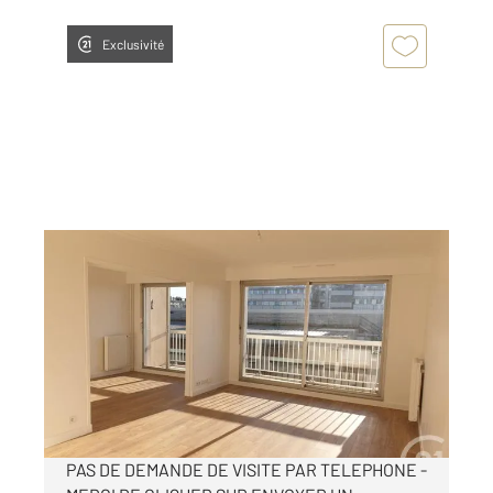
Exclusivité
PARIS 75012
2
106,45 m
, 5 pièces
Ref : 28682
Appartement F5 à louer
2 796 €
par mois charges comprises
PAS DE DEMANDE DE VISITE PAR TELEPHONE -