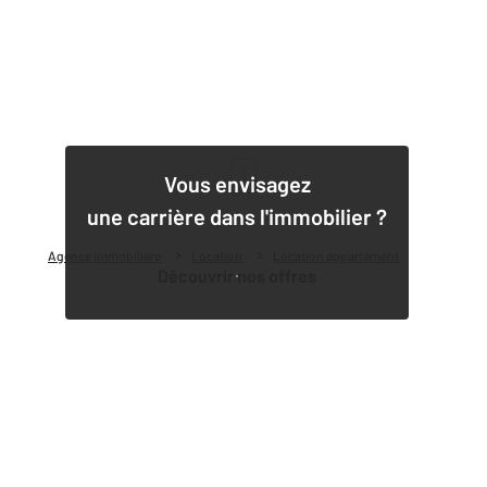
1
Vous envisagez
une carrière dans l'immobilier ?
Agence immobilière
Location
Location appartement
Découvrir nos offres