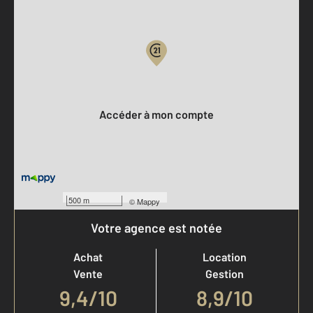
Parlons de vous, parlons biens
Votre compte :
Accéder à mon compte
500 m
©
Mappy
Votre agence est notée
Achat
Location
Vente
Gestion
9,4
/
10
8,9/10