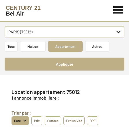
CENTURY 21
Bel Air
PARIS (75012)
Tous
Maison
Appartement
Autres
Appliquer
Location appartement 75012
1 annonce immobilière :
Trier par :
Date
Prix
Surface
Exclusivité
DPE