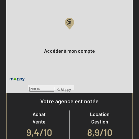
Parlons de vous, parlons biens
Votre compte :
Accéder à mon compte
500 m
©
Mappy
Votre agence est notée
Achat
Location
Vente
Gestion
9,4
/
10
8,9/10