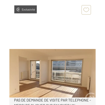
Exclusivité
PARIS 75012
2
106,45 m
, 5 pièces
Ref : 28682
Appartement F5 à louer
2 796 €
par mois charges comprises
PAS DE DEMANDE DE VISITE PAR TELEPHONE -