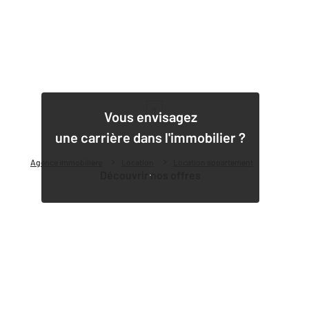
1
Vous envisagez
une carrière dans l'immobilier ?
Agence immobilière
Location
Location appartement
Découvrir nos offres